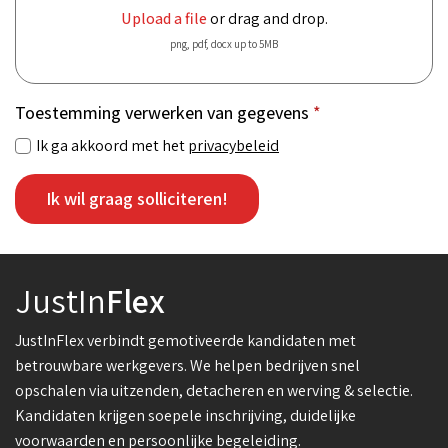
Upload a file
or drag and drop.
png, pdf, docx up to 5MB
Toestemming verwerken van gegevens
*
Ik ga akkoord met het
privacybeleid
Ik wil graag solliciteren!
JustIn
Flex
JustInFlex verbindt gemotiveerde kandidaten met
betrouwbare werkgevers. We helpen bedrijven snel
opschalen via uitzenden, detacheren en werving & selectie.
Kandidaten krijgen soepele inschrijving, duidelijke
voorwaarden en persoonlijke begeleiding.