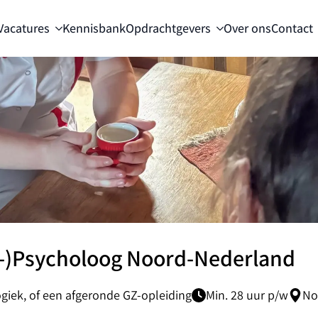
Vacatures
Kennisbank
Opdrachtgevers
Over ons
Contact
-)Psycholoog Noord-Nederland
giek, of een afgeronde GZ-opleiding
Min. 28 uur p/w
No