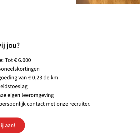
ij jou?
ie: Tot € 6.000
soneelskortingen
goeding van € 0,23 de km
eidstoeslag
nze eigen leeromgeving
persoonlijk contact met onze recruiter.
ij aan!