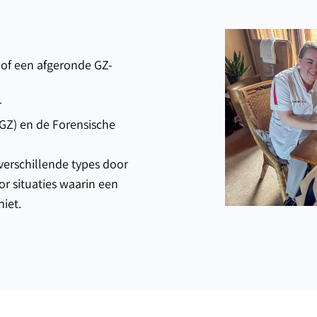
 of een afgeronde GZ-
r
GGZ) en de Forensische
 verschillende types door
or situaties waarin een
hiet.