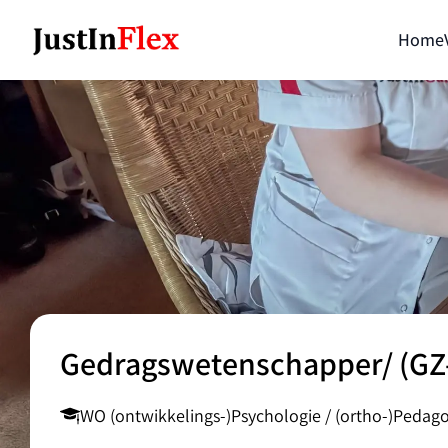
Home
Gedragswetenschapper/ (GZ
WO (ontwikkelings-)Psychologie / (ortho-)Pedago