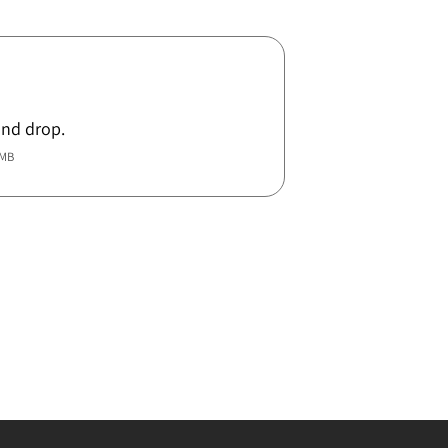
and drop.
5MB