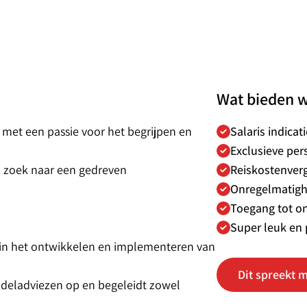
Wat bieden w
 met een passie voor het begrijpen en
Salaris indicat
Exclusieve per
p zoek naar een gedreven
Reiskostenver
Onregelmatigh
Toegang tot o
Super leuk en 
l in het ontwikkelen en implementeren van
Dit spreekt m
ndeladviezen op en begeleidt zowel