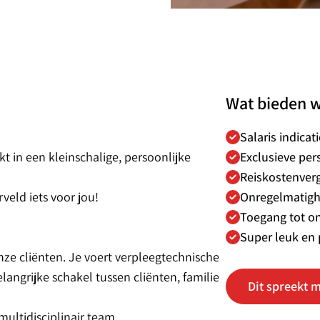
Wat bieden w
Salaris indicat
t in een kleinschalige, persoonlijke
Exclusieve per
Reiskostenver
veld iets voor jou!
Onregelmatigh
Toegang tot o
Super leuk en 
onze cliënten. Je voert verpleegtechnische
langrijke schakel tussen cliënten, familie
Dit spreekt m
ultidisciplinair team.