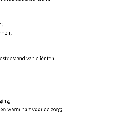
n;
annen;
dstoestand van cliënten.
ging;
een warm hart voor de zorg;