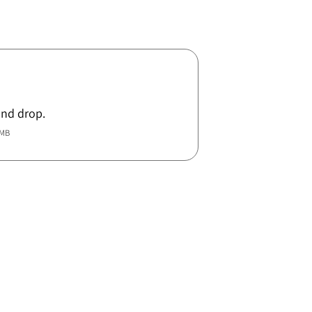
and drop.
5MB