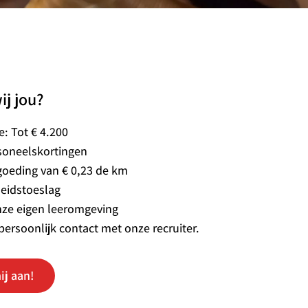
ij jou?
ie: Tot € 4.200
soneelskortingen
goeding van € 0,23 de km
eidstoeslag
nze eigen leeromgeving
persoonlijk contact met onze recruiter.
ij aan!