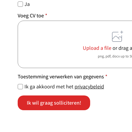
Ja
Voeg CV toe
*
Upload a file
or drag 
png, pdf, docx up to 
Toestemming verwerken van gegevens
*
Ik ga akkoord met het
privacybeleid
Ik wil graag solliciteren!