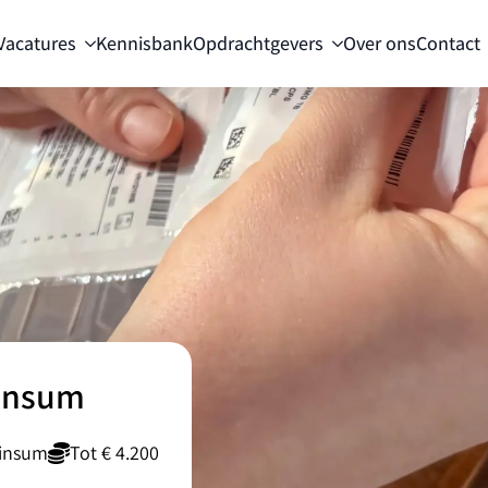
Vacatures
Kennisbank
Opdrachtgevers
Over ons
Contact
Winsum
insum
Tot € 4.200