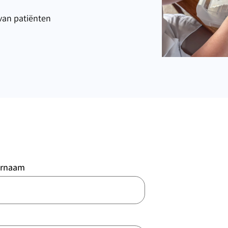
van patiënten
ernaam