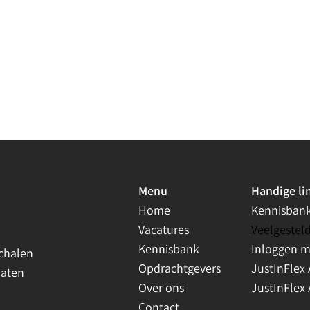
Menu
Handige li
Home
Kennisban
Vacatures
Veelgestel
Kennisbank
Inloggen 
chalen
Opdrachtgevers
JustInFlex 
daten
Over ons
JustInFlex 
Contact