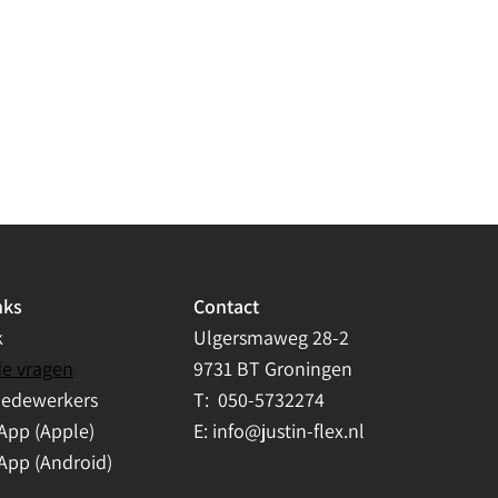
nks
Contact
k
Ulgersmaweg 28-2
de vragen
9731 BT Groningen
medewerkers
T:
050-5732274
App (Apple)
E:
info@justin-flex.nl
App (Android)