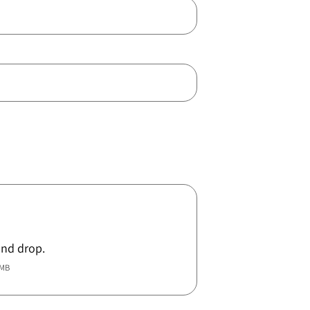
and drop.
5MB