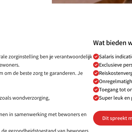
Wat bieden w
le zorginstelling ben je verantwoordelijk
Salaris indicat
bewoners.
Exclusieve per
m om de beste zorg te garanderen. Je
Reiskostenver
Onregelmatigh
Toegang tot o
 zoals wondverzorging,
Super leuk en 
annen in samenwerking met bewoners en
Dit spreekt m
in de gezondheidstoestand van bewoners.