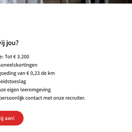
ij jou?
ie: Tot € 3.200
soneelskortingen
goeding van € 0,23 de km
eidstoeslag
nze eigen leeromgeving
persoonlijk contact met onze recruiter.
ij aan!