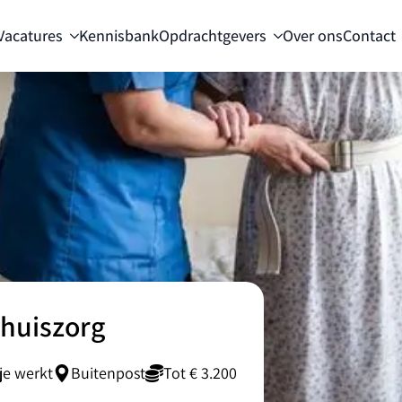
Vacatures
Kennisbank
Opdrachtgevers
Over ons
Contact
thuiszorg
je werkt
Buitenpost
Tot € 3.200