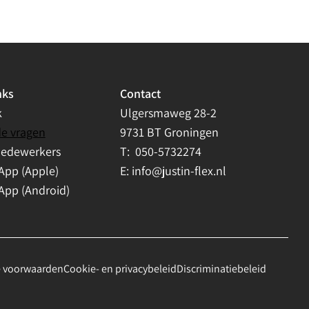
nks
Contact
k
Ulgersmaweg 28-2
de vragen
9731 BT Groningen
medewerkers
T:
050-5732274
App (Apple)
E:
info@justin-flex.nl
App (Android)
 voorwaarden
Cookie- en privacybeleid
Discriminatiebeleid