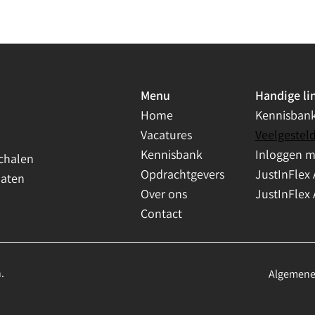
Menu
Handige li
Home
Kennisban
Vacatures
Veelgestel
Kennisbank
Inloggen 
chalen
Opdrachtgevers
JustInFlex 
daten
Over ons
JustInFlex 
Contact
.
Algemene