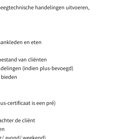
pleegtechnische handelingen uitvoeren,
 aankleden en eten
oestand van cliënten
delingen (indien plus-bevoegd)
r bieden
-certificaat is een pré)
chter de cliënt
en
ag/ avond/ weekend)