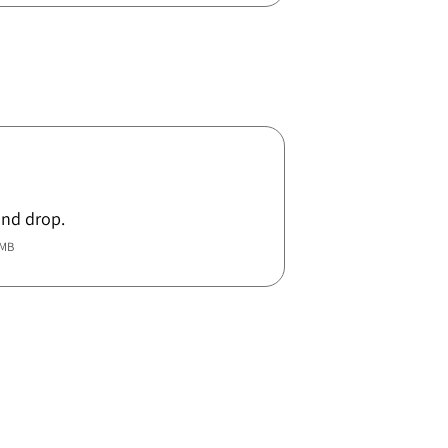
and drop.
5MB