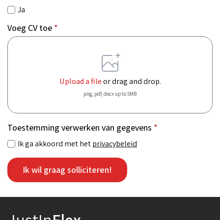
Ja
Voeg CV toe
*
Upload a file
or drag and drop.
png, pdf, docx up to 5MB
Toestemming verwerken van gegevens
*
Ik ga akkoord met het
privacybeleid
Ik wil graag solliciteren!
JustIn
Flex